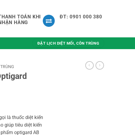
THANH TOÁN KHI
ĐT: 0901 000 380
NHẬN HÀNG
ĐẶT LỊCH DIỆT MỐI, CÔN TRÙNG
 TRÙNG
Optigard
gọi là thuốc diệt kiến
 giúp tiêu diệt kiến
 phẩm optigard AB