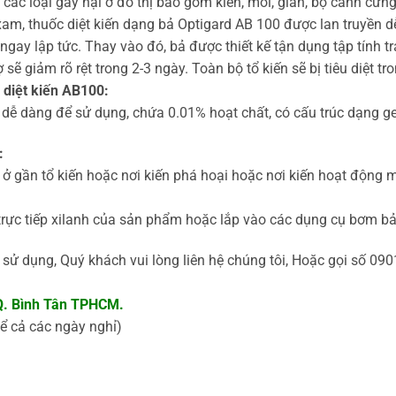
các loại gây hại ở đô thị bao gồm kiến, mối, gián, bọ cánh cứng
am, thuốc diệt kiến dạng bả Optigard AB 100 được lan truyền dễ
 ngay lập tức. Thay vào đó, bả được thiết kế tận dụng tập tính
 sẽ giảm rõ rệt trong 2-3 ngày. Toàn bộ tổ kiến sẽ bị tiêu diệt t
 diệt kiến AB100:
 dễ dàng để sử dụng, chứa 0.01% hoạt chất, có cấu trúc dạng g
:
ở gần tổ kiến hoặc nơi kiến phá hoại hoặc nơi kiến hoạt động 
ực tiếp xilanh của sản phẩm hoặc lắp vào các dụng cụ bơm bả
ử dụng, Quý khách vui lòng liên hệ chúng tôi, Hoặc gọi số 090
 Q. Bình Tân TPHCM.
ể cả các ngày nghỉ)