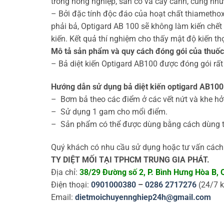
trồng nông nghiệp, sân cỏ và cây cảnh, cũng như 
– Bởi đặc tính độc đáo của hoạt chất thiamethox
phải bả, Optigard AB 100 sẽ không làm kiến chết
kiến. Kết quả thí nghiệm cho thấy mật độ kiến thợ
Mô tả sản phẩm và quy cách đóng gói của thuốc
– Bả diệt kiến Optigard AB100 được đóng gói rất
Hướng dẫn sử dụng bả diệt kiến optigard AB100
– Bơm bả theo các điểm ở các vết nứt và khe hở 
– Sử dụng 1 gam cho mổi điểm.
– Sản phẩm có thể được dùng bằng cách dùng tr
Quý khách có nhu cầu sử dụng hoặc tư vấn cách s
TY DIỆT MỐI TẠI TPHCM TRUNG GIA PHÁT.
Địa chỉ:
38/29 Đường số 2, P. Bình Hưng Hòa B,
Điện thoại:
0901000380
–
0286 2717276
(24/7 k
Email:
dietmoichuyennghiep24h@gmail.com