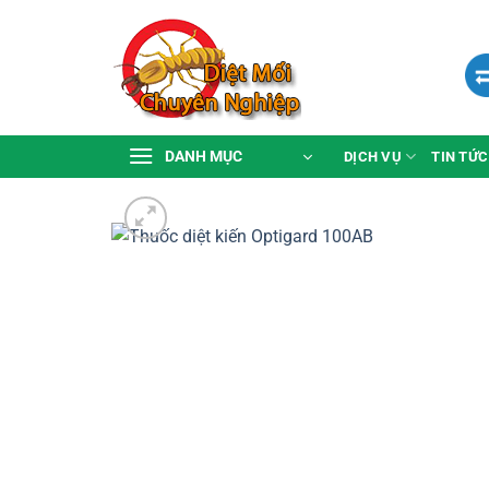
Bỏ
qua
nội
dung
DANH MỤC
DỊCH VỤ
TIN TỨC