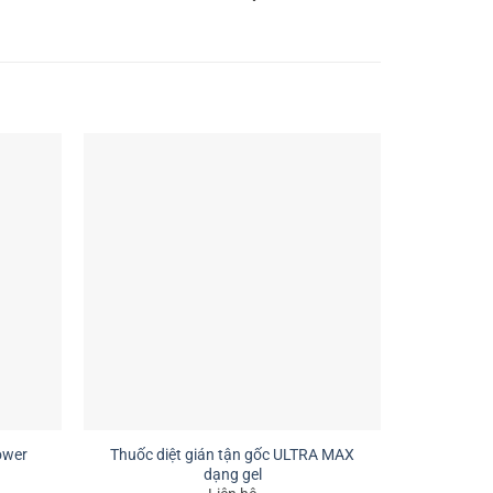
Thuốc diệt gián tận gốc ULTRA MAX
ower
Thuốc d
dạng gel