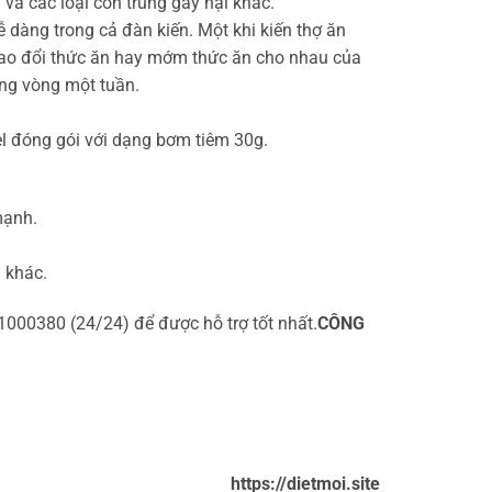
 và các loại côn trùng gây hại khác.
 dàng trong cả đàn kiến. Một khi kiến thợ ăn
 trao đổi thức ăn hay mớm thức ăn cho nhau của
rong vòng một tuần.
el đóng gói với dạng bơm tiêm 30g.
mạnh.
 khác.
1000380 (24/24) để được hỗ trợ tốt nhất.
CÔNG
https://dietmoi.site