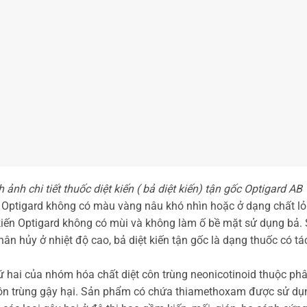
 ảnh chi tiết thuốc diệt kiến ( bả diệt kiến) tận gốc Optigard AB
n Optigard không có màu vàng nâu khó nhìn hoặc ở dạng chất lỏng
t kiến Optigard không có mùi và không làm ố bề mặt sử dụng bả
n hủy ở nhiệt độ cao, bả diệt kiến tận gốc là dạng thuốc có tác
hứ hai của nhóm hóa chất diệt côn trùng neonicotinoid thuộc ph
côn trùng gậy hại. Sản phẩm có chứa thiamethoxam được sử dụng