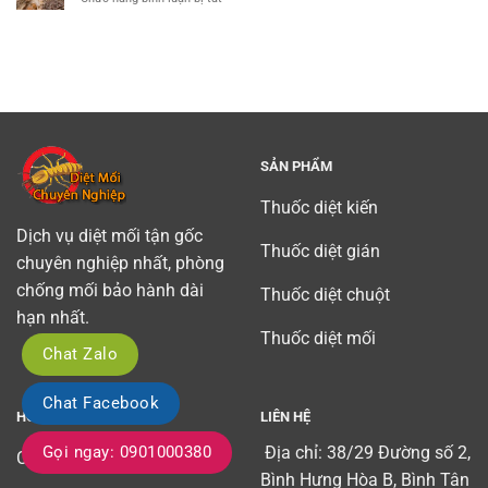
gốc
diet
Diệt
tại
moi
mối
Bình
tan
tại
Dương
binh)
Tây
chuyên
Nguyên
nghiệp
uy
tín
SẢN PHẨM
Thuốc diệt kiến
Dịch vụ diệt mối tận gốc
Thuốc diệt gián
chuyên nghiệp nhất, phòng
chống mối bảo hành dài
Thuốc diệt chuột
hạn nhất.
Thuốc diệt mối
Chat Zalo
Chat Facebook
HỖ TRỢ KHÁCH HÀNG
LIÊN HỆ
Địa chỉ: 38/29 Đường số 2,
Gọi ngay: 0901000380
Chính sách vận chuyển
Bình Hưng Hòa B, Bình Tân