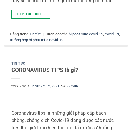
đây sẽ bị phạt để mọi người hưởng ứng tốt nhất.
TIẾP TỤC ĐỌC
→
Đăng trong
Tin tức
|
Được gắn thẻ
bi phat mua covid-19
,
covid-19
,
trường hợp bị phạt mùa covid-19
TIN TỨC
CORONAVIRUS TIPS là gì?
ĐĂNG VÀO
THÁNG 9 19, 2021
BỞI
ADMIN
Coronavirus tips là những giải pháp cấp bách
phòng, chống dịch Covid-19 đang được các nước
trên thế giới thực hiện triệt để đã được sự hưởng