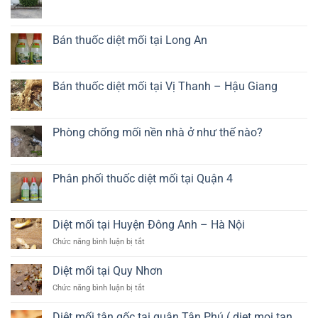
bếp
Phòng
Không
giá
chống
có
rẻ
mối
bình
tại
luận
Bán thuốc diệt mối tại Long An
Long
ở
An
Diệt
Không
côn
có
trùng
bình
tại
luận
Bán thuốc diệt mối tại Vị Thanh – Hậu Giang
Long
ở
An
Bán
Không
thuốc
có
diệt
bình
mối
luận
Phòng chống mối nền nhà ở như thế nào?
tại
ở
Long
Bán
Không
An
thuốc
có
diệt
bình
mối
luận
Phân phối thuốc diệt mối tại Quận 4
tại
ở
Vị
Phòng
Không
Thanh
chống
có
–
mối
bình
Hậu
nền
luận
Diệt mối tại Huyện Đông Anh – Hà Nội
Giang
nhà
ở
ở
Phân
ở
Chức năng bình luận bị tắt
như
phối
Diệt
thế
thuốc
mối
nào?
diệt
Diệt mối tại Quy Nhơn
mối
tại
tại
ở
Chức năng bình luận bị tắt
Huyện
Quận
Diệt
Đông
4
mối
Anh
Diệt mối tận gốc tại quận Tân Phú ( diet moi tan