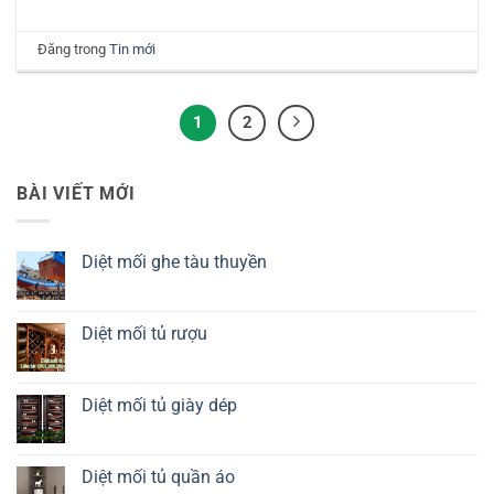
Đăng trong
Tin mới
1
2
BÀI VIẾT MỚI
Diệt mối ghe tàu thuyền
Không
có
bình
luận
Diệt mối tủ rượu
ở
Diệt
Không
mối
có
ghe
bình
tàu
luận
Diệt mối tủ giày dép
thuyền
ở
Diệt
Không
mối
có
tủ
bình
rượu
luận
Diệt mối tủ quần áo
ở