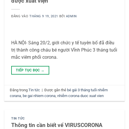
được xuất viện
ĐĂNG VÀO
THÁNG 9 19, 2021
BỞI
ADMIN
HÀ NỘI- Sáng 20/2, giới chức y tế tuyên bố đã điều
trị thành công cháu bé người Vĩnh Phúc 3 tháng tuổi
mắc viêm phổi corona.
TIẾP TỤC ĐỌC
→
Đăng trong
Tin tức
|
Được gắn thẻ
bé gái 3 tháng tuổi nhiễm
corana
,
be gai nhiem corona
,
nhiễm corona duoc xuat vien
TIN TỨC
Thông tin cần biết vể VIRUSCORONA