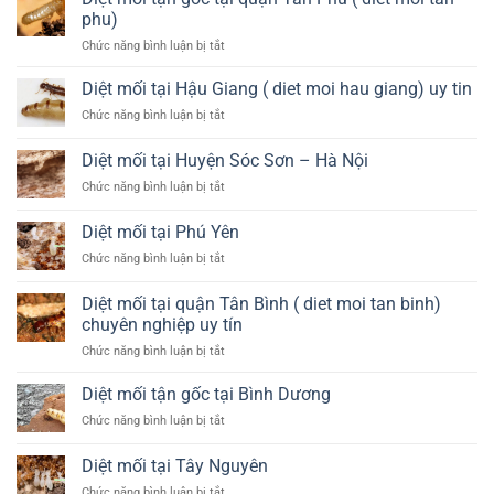
tại
–
phu)
Quy
Hà
ở
Chức năng bình luận bị tắt
Nhơn
Nội
Diệt
mối
Diệt mối tại Hậu Giang ( diet moi hau giang) uy tin
tận
ở
Chức năng bình luận bị tắt
gốc
Diệt
tại
mối
Diệt mối tại Huyện Sóc Sơn – Hà Nội
quận
tại
Tân
ở
Chức năng bình luận bị tắt
Hậu
Phú
Diệt
Giang
(
mối
(
Diệt mối tại Phú Yên
diet
tại
diet
moi
ở
Chức năng bình luận bị tắt
Huyện
moi
tan
Diệt
Sóc
hau
phu)
mối
Sơn
Diệt mối tại quận Tân Bình ( diet moi tan binh)
giang)
tại
–
uy
chuyên nghiệp uy tín
Phú
Hà
tin
ở
Chức năng bình luận bị tắt
Yên
Nội
Diệt
mối
Diệt mối tận gốc tại Bình Dương
tại
ở
Chức năng bình luận bị tắt
quận
Diệt
Tân
mối
Diệt mối tại Tây Nguyên
Bình
tận
(
ở
Chức năng bình luận bị tắt