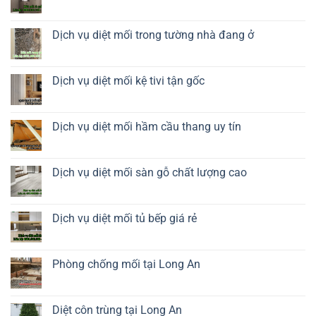
Diệt
Không
mối
có
tủ
bình
giày
luận
Dịch vụ diệt mối trong tường nhà đang ở
dép
ở
Diệt
Không
mối
có
tủ
bình
quần
luận
Dịch vụ diệt mối kệ tivi tận gốc
áo
ở
Dịch
Không
vụ
có
diệt
bình
mối
luận
Dịch vụ diệt mối hầm cầu thang uy tín
trong
ở
tường
Dịch
Không
nhà
vụ
có
đang
diệt
bình
ở
mối
luận
Dịch vụ diệt mối sàn gỗ chất lượng cao
kệ
ở
tivi
Dịch
Không
tận
vụ
có
gốc
diệt
bình
mối
luận
Dịch vụ diệt mối tủ bếp giá rẻ
hầm
ở
cầu
Dịch
Không
thang
vụ
có
uy
diệt
bình
tín
mối
luận
Phòng chống mối tại Long An
sàn
ở
gỗ
Dịch
Không
chất
vụ
có
lượng
diệt
bình
cao
mối
luận
Diệt côn trùng tại Long An
tủ
ở