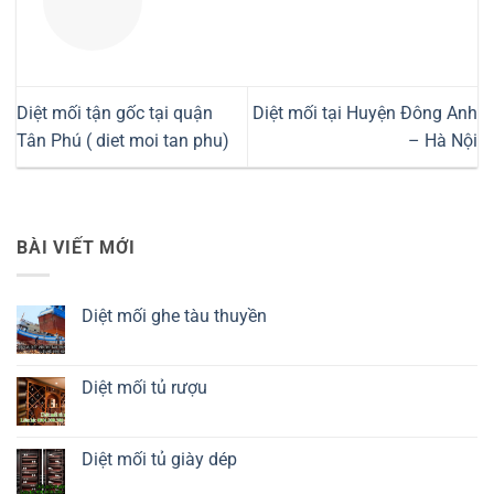
Diệt mối tận gốc tại quận
Diệt mối tại Huyện Đông Anh
Tân Phú ( diet moi tan phu)
– Hà Nội
BÀI VIẾT MỚI
Diệt mối ghe tàu thuyền
Không
có
bình
luận
Diệt mối tủ rượu
ở
Diệt
Không
mối
có
ghe
bình
tàu
luận
Diệt mối tủ giày dép
thuyền
ở
Diệt
Không