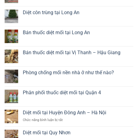
chất
vụ
có
lượng
diệt
bình
cao
mối
luận
Diệt côn trùng tại Long An
tủ
ở
bếp
Phòng
Không
giá
chống
có
rẻ
mối
bình
tại
luận
Bán thuốc diệt mối tại Long An
Long
ở
An
Diệt
Không
côn
có
trùng
bình
tại
luận
Bán thuốc diệt mối tại Vị Thanh – Hậu Giang
Long
ở
An
Bán
Không
thuốc
có
diệt
bình
mối
luận
Phòng chống mối nền nhà ở như thế nào?
tại
ở
Long
Bán
Không
An
thuốc
có
diệt
bình
mối
luận
Phân phối thuốc diệt mối tại Quận 4
tại
ở
Vị
Phòng
Không
Thanh
chống
có
–
mối
bình
Hậu
nền
luận
Diệt mối tại Huyện Đông Anh – Hà Nội
Giang
nhà
ở
ở
Phân
ở
Chức năng bình luận bị tắt
như
phối
Diệt
thế
thuốc
mối
nào?
diệt
Diệt mối tại Quy Nhơn
mối
tại