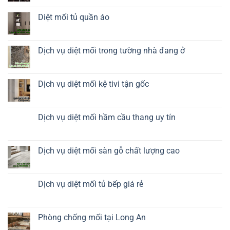
mối
có
tủ
bình
rượu
luận
Diệt mối tủ quần áo
ở
Diệt
Không
mối
có
tủ
bình
giày
luận
Dịch vụ diệt mối trong tường nhà đang ở
dép
ở
Diệt
Không
mối
có
tủ
bình
quần
luận
Dịch vụ diệt mối kệ tivi tận gốc
áo
ở
Dịch
Không
vụ
có
diệt
bình
mối
luận
Dịch vụ diệt mối hầm cầu thang uy tín
trong
ở
tường
Dịch
Không
nhà
vụ
có
đang
diệt
bình
ở
mối
luận
Dịch vụ diệt mối sàn gỗ chất lượng cao
kệ
ở
tivi
Dịch
Không
tận
vụ
có
gốc
diệt
bình
mối
luận
Dịch vụ diệt mối tủ bếp giá rẻ
hầm
ở
cầu
Dịch
Không
thang
vụ
có
uy
diệt
bình
tín
mối
luận
Phòng chống mối tại Long An
sàn
ở
gỗ
Dịch
Không