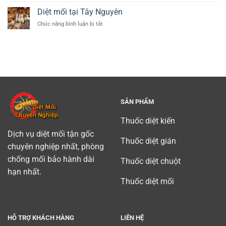
Tân
mối
Diệt mối tại Tây Nguyên
Bình
tận
(
ở
Chức năng bình luận bị tắt
gốc
diet
Diệt
tại
moi
mối
Bình
tan
tại
Dương
binh)
Tây
chuyên
Nguyên
nghiệp
uy
tín
SẢN PHẨM
Thuốc diệt kiến
Dịch vụ diệt mối tận gốc
Thuốc diệt gián
chuyên nghiệp nhất, phòng
chống mối bảo hành dài
Thuốc diệt chuột
hạn nhất.
Thuốc diệt mối
HỖ TRỢ KHÁCH HÀNG
LIÊN HỆ