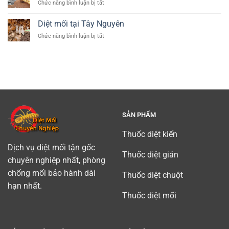
ở
Chức năng bình luận bị tắt
quận
Diệt
Tân
mối
Diệt mối tại Tây Nguyên
Bình
tận
(
ở
Chức năng bình luận bị tắt
gốc
diet
Diệt
tại
moi
mối
Bình
tan
tại
Dương
binh)
Tây
chuyên
Nguyên
nghiệp
uy
tín
SẢN PHẨM
Thuốc diệt kiến
Dịch vụ diệt mối tận gốc
Thuốc diệt gián
chuyên nghiệp nhất, phòng
chống mối bảo hành dài
Thuốc diệt chuột
hạn nhất.
Thuốc diệt mối