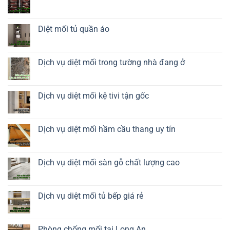
Diệt
Không
mối
có
tủ
bình
rượu
luận
Diệt mối tủ quần áo
ở
Diệt
Không
mối
có
tủ
bình
giày
luận
Dịch vụ diệt mối trong tường nhà đang ở
dép
ở
Diệt
Không
mối
có
tủ
bình
quần
luận
Dịch vụ diệt mối kệ tivi tận gốc
áo
ở
Dịch
Không
vụ
có
diệt
bình
mối
luận
Dịch vụ diệt mối hầm cầu thang uy tín
trong
ở
tường
Dịch
Không
nhà
vụ
có
đang
diệt
bình
ở
mối
luận
Dịch vụ diệt mối sàn gỗ chất lượng cao
kệ
ở
tivi
Dịch
Không
tận
vụ
có
gốc
diệt
bình
mối
luận
Dịch vụ diệt mối tủ bếp giá rẻ
hầm
ở
cầu
Dịch
Không
thang
vụ
có
uy
diệt
bình
tín
mối
luận
Phòng chống mối tại Long An