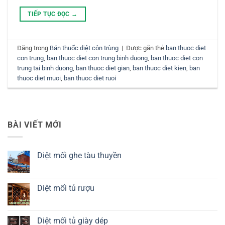
TIẾP TỤC ĐỌC
→
Đăng trong
Bán thuốc diệt côn trùng
|
Được gắn thẻ
ban thuoc diet
con trung
,
ban thuoc diet con trung binh duong
,
ban thuoc diet con
trung tai binh duong
,
ban thuoc diet gian
,
ban thuoc diet kien
,
ban
thuoc diet muoi
,
ban thuoc diet ruoi
BÀI VIẾT MỚI
Diệt mối ghe tàu thuyền
Không
có
bình
luận
Diệt mối tủ rượu
ở
Diệt
Không
mối
có
ghe
bình
tàu
luận
Diệt mối tủ giày dép
thuyền
ở