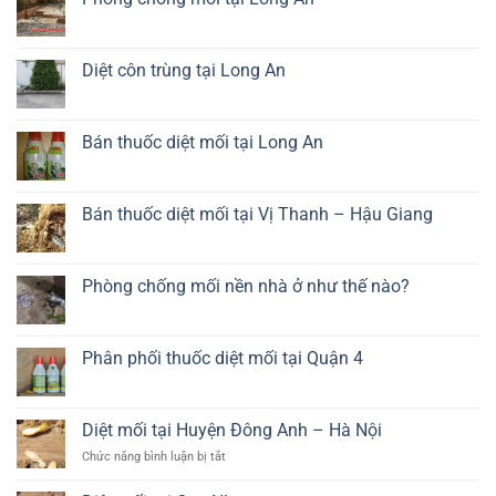
sàn
ở
gỗ
Dịch
Không
chất
vụ
có
lượng
diệt
bình
cao
mối
luận
Diệt côn trùng tại Long An
tủ
ở
bếp
Phòng
Không
giá
chống
có
rẻ
mối
bình
tại
luận
Bán thuốc diệt mối tại Long An
Long
ở
An
Diệt
Không
côn
có
trùng
bình
tại
luận
Bán thuốc diệt mối tại Vị Thanh – Hậu Giang
Long
ở
An
Bán
Không
thuốc
có
diệt
bình
mối
luận
Phòng chống mối nền nhà ở như thế nào?
tại
ở
Long
Bán
Không
An
thuốc
có
diệt
bình
mối
luận
Phân phối thuốc diệt mối tại Quận 4
tại
ở
Vị
Phòng
Không
Thanh
chống
có
–
mối
bình
Hậu
nền
luận
Diệt mối tại Huyện Đông Anh – Hà Nội
Giang
nhà
ở
ở
Phân
ở
Chức năng bình luận bị tắt
như
phối
Diệt
thế
thuốc
mối
nào?
diệt