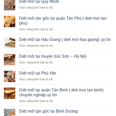
Diệt mối tại Quy Nhơn
mối
tại
tại
ở
Chức năng bình luận bị tắt
Huyện
Quận
Diệt
Đông
4
mối
Anh
Diệt mối tận gốc tại quận Tân Phú ( diet moi tan
tại
–
phu)
Quy
Hà
ở
Chức năng bình luận bị tắt
Nhơn
Nội
Diệt
mối
Diệt mối tại Hậu Giang ( diet moi hau giang) uy tin
tận
ở
Chức năng bình luận bị tắt
gốc
Diệt
tại
mối
Diệt mối tại Huyện Sóc Sơn – Hà Nội
quận
tại
Tân
ở
Chức năng bình luận bị tắt
Hậu
Phú
Diệt
Giang
(
mối
(
Diệt mối tại Phú Yên
diet
tại
diet
moi
ở
Chức năng bình luận bị tắt
Huyện
moi
tan
Diệt
Sóc
hau
phu)
mối
Sơn
Diệt mối tại quận Tân Bình ( diet moi tan binh)
giang)
tại
–
uy
chuyên nghiệp uy tín
Phú
Hà
tin
ở
Chức năng bình luận bị tắt
Yên
Nội
Diệt
mối
Diệt mối tận gốc tại Bình Dương
tại