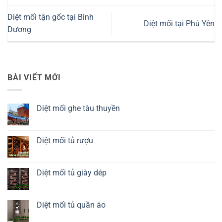
Diệt mối tận gốc tại Bình
Diệt mối tại Phú Yên
Dương
BÀI VIẾT MỚI
Diệt mối ghe tàu thuyền
Không
có
bình
luận
Diệt mối tủ rượu
ở
Diệt
Không
mối
có
ghe
bình
tàu
luận
Diệt mối tủ giày dép
thuyền
ở
Diệt
Không
mối
có
tủ
bình
rượu
luận
Diệt mối tủ quần áo
ở
Diệt
Không
mối
có