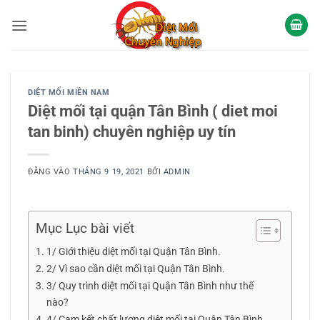
Bỏ
qua
nội
dung
DIỆT MỐI MIỀN NAM
Diệt mối tại quận Tân Bình ( diet moi
tan binh) chuyên nghiệp uy tín
ĐĂNG VÀO
THÁNG 9 19, 2021
BỞI
ADMIN
Mục Lục bài viết
1/ Giới thiệu diệt mối tại Quận Tân Bình.
2/ Vì sao cần diệt mối tại Quận Tân Bình.
3/ Quy trình diệt mối tại Quận Tân Bình như thế
nào?
4/ Cam kết chất lượng diệt mối tại Quận Tân Bình.