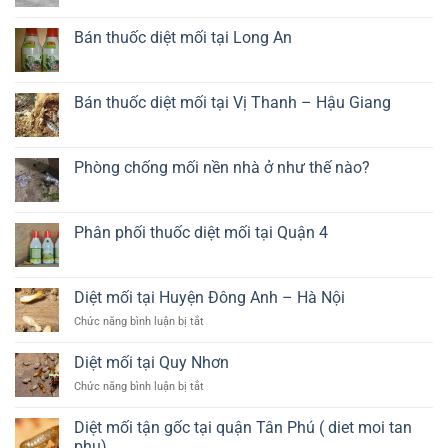
giá
chống
có
rẻ
mối
bình
tại
luận
Bán thuốc diệt mối tại Long An
Long
ở
An
Diệt
Không
côn
có
trùng
bình
tại
luận
Bán thuốc diệt mối tại Vị Thanh – Hậu Giang
Long
ở
An
Bán
Không
thuốc
có
diệt
bình
mối
luận
Phòng chống mối nền nhà ở như thế nào?
tại
ở
Long
Bán
Không
An
thuốc
có
diệt
bình
mối
luận
Phân phối thuốc diệt mối tại Quận 4
tại
ở
Vị
Phòng
Không
Thanh
chống
có
–
mối
bình
Hậu
nền
luận
Diệt mối tại Huyện Đông Anh – Hà Nội
Giang
nhà
ở
ở
Phân
ở
Chức năng bình luận bị tắt
như
phối
Diệt
thế
thuốc
mối
nào?
diệt
Diệt mối tại Quy Nhơn
mối
tại
tại
ở
Chức năng bình luận bị tắt
Huyện
Quận
Diệt
Đông
4
mối
Anh
Diệt mối tận gốc tại quận Tân Phú ( diet moi tan
tại
–
phu)