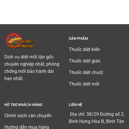
moi
mối
Bình
tan
tại
Dương
binh)
Tây
chuyên
Nguyên
nghiệp
uy
tín
SẢN PHẨM
Thuốc diệt kiến
Dịch vụ diệt mối tận gốc
Thuốc diệt gián
chuyên nghiệp nhất, phòng
chống mối bảo hành dài
Thuốc diệt chuột
hạn nhất.
Thuốc diệt mối
HỖ TRỢ KHÁCH HÀNG
LIÊN HỆ
Địa chỉ: 38/29 Đường số 2,
Chính sách vận chuyển
Bình Hưng Hòa B, Bình Tân
Hướng dẫn mua hàng