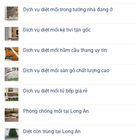
tủ
bình
giày
luận
Dịch vụ diệt mối trong tường nhà đang ở
dép
ở
Diệt
Không
mối
có
tủ
bình
quần
luận
Dịch vụ diệt mối kệ tivi tận gốc
áo
ở
Dịch
Không
vụ
có
diệt
bình
mối
luận
Dịch vụ diệt mối hầm cầu thang uy tín
trong
ở
tường
Dịch
Không
nhà
vụ
có
đang
diệt
bình
ở
mối
luận
Dịch vụ diệt mối sàn gỗ chất lượng cao
kệ
ở
tivi
Dịch
Không
tận
vụ
có
gốc
diệt
bình
mối
luận
Dịch vụ diệt mối tủ bếp giá rẻ
hầm
ở
cầu
Dịch
Không
thang
vụ
có
uy
diệt
bình
tín
mối
luận
Phòng chống mối tại Long An
sàn
ở
gỗ
Dịch
Không
chất
vụ
có
lượng
diệt
bình
cao
mối
luận
Diệt côn trùng tại Long An
tủ
ở
bếp
Phòng
Không