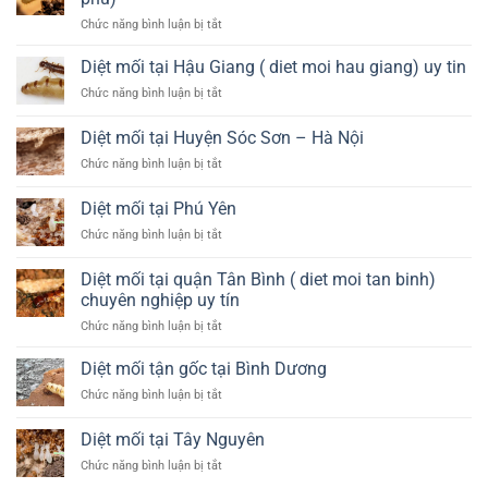
Quy
Hà
ở
Chức năng bình luận bị tắt
Nhơn
Nội
Diệt
mối
Diệt mối tại Hậu Giang ( diet moi hau giang) uy tin
tận
ở
Chức năng bình luận bị tắt
gốc
Diệt
tại
mối
Diệt mối tại Huyện Sóc Sơn – Hà Nội
quận
tại
Tân
ở
Chức năng bình luận bị tắt
Hậu
Phú
Diệt
Giang
(
mối
(
Diệt mối tại Phú Yên
diet
tại
diet
moi
ở
Chức năng bình luận bị tắt
Huyện
moi
tan
Diệt
Sóc
hau
phu)
mối
Sơn
Diệt mối tại quận Tân Bình ( diet moi tan binh)
giang)
tại
–
uy
chuyên nghiệp uy tín
Phú
Hà
tin
ở
Chức năng bình luận bị tắt
Yên
Nội
Diệt
mối
Diệt mối tận gốc tại Bình Dương
tại
ở
Chức năng bình luận bị tắt
quận
Diệt
Tân
mối
Diệt mối tại Tây Nguyên
Bình
tận
(
ở
Chức năng bình luận bị tắt
gốc
diet
Diệt
tại