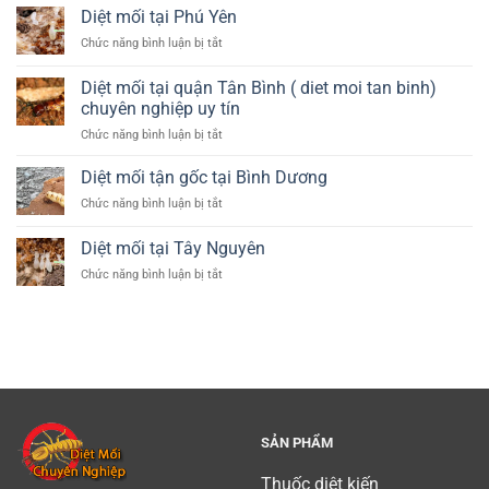
mối
(
Diệt mối tại Phú Yên
diet
tại
diet
moi
ở
Chức năng bình luận bị tắt
Huyện
moi
tan
Diệt
Sóc
hau
phu)
mối
Sơn
Diệt mối tại quận Tân Bình ( diet moi tan binh)
giang)
tại
–
uy
chuyên nghiệp uy tín
Phú
Hà
tin
ở
Chức năng bình luận bị tắt
Yên
Nội
Diệt
mối
Diệt mối tận gốc tại Bình Dương
tại
ở
Chức năng bình luận bị tắt
quận
Diệt
Tân
mối
Diệt mối tại Tây Nguyên
Bình
tận
(
ở
Chức năng bình luận bị tắt
gốc
diet
Diệt
tại
moi
mối
Bình
tan
tại
Dương
binh)
Tây
chuyên
Nguyên
nghiệp
uy
tín
SẢN PHẨM
Thuốc diệt kiến