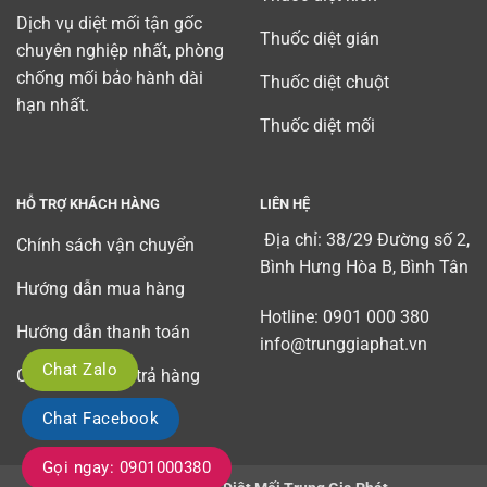
Dịch vụ diệt mối tận gốc
Thuốc diệt gián
chuyên nghiệp nhất, phòng
chống mối bảo hành dài
Thuốc diệt chuột
hạn nhất.
Thuốc diệt mối
HỖ TRỢ KHÁCH HÀNG
LIÊN HỆ
Địa chỉ: 38/29 Đường số 2,
Chính sách vận chuyển
Bình Hưng Hòa B, Bình Tân
Hướng dẫn mua hàng
Hotline: 0901 000 380
Hướng dẫn thanh toán
info@trunggiaphat.vn
Chat Zalo
Chính sách đổi trả hàng
Chat Facebook
Gọi ngay: 0901000380