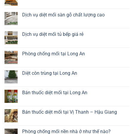
tường
Dịch
Không
nhà
vụ
có
đang
diệt
bình
ở
mối
luận
Dịch vụ diệt mối sàn gỗ chất lượng cao
kệ
ở
tivi
Dịch
Không
tận
vụ
có
gốc
diệt
bình
mối
luận
Dịch vụ diệt mối tủ bếp giá rẻ
hầm
ở
cầu
Dịch
Không
thang
vụ
có
uy
diệt
bình
tín
mối
luận
Phòng chống mối tại Long An
sàn
ở
gỗ
Dịch
Không
chất
vụ
có
lượng
diệt
bình
cao
mối
luận
Diệt côn trùng tại Long An
tủ
ở
bếp
Phòng
Không
giá
chống
có
rẻ
mối
bình
tại
luận
Bán thuốc diệt mối tại Long An
Long
ở
An
Diệt
Không
côn
có
trùng
bình
tại
luận
Bán thuốc diệt mối tại Vị Thanh – Hậu Giang
Long
ở
An
Bán
Không
thuốc
có
diệt
bình
mối
luận
Phòng chống mối nền nhà ở như thế nào?
tại
ở