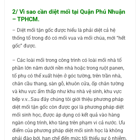
2/ Vì sao cần diệt mối tại Quận Phú Nhuận
– TPHCM.
– Diệt mối tận gốc được hiểu là phải diệt cả hệ
thống tổ trong đó có mối vua và mối chúa, mới “hết
gốc” được.
– Các loài mối trong công trình có loài mối nhà tổ
phần lớn năm dưới nền nhà hoặc trong ruột panen,
tổ phụ có thể xuất hiện ở góc tường, trên trần nhà,
chân cầu thang, sàn gỗ, khuôn cửa, ốp chân tường
và khu vực ẩm thấp như khu nhà vệ sinh, khu vực
bếp v.v…Sau đây chúng tôi giới thiệu phương pháp
diệt mối tận gốc còn được gọi là phương pháp diệt
mối sinh học, được áp dụng có kết quả vào hàng
ngàn công trình, kho tàng trên phạm vi cả nước. Ưu
điểm của phương pháp diệt mối sinh học là không
phải đào bới, hạn chế đến mức tối thiểu sự ô nhiễm,