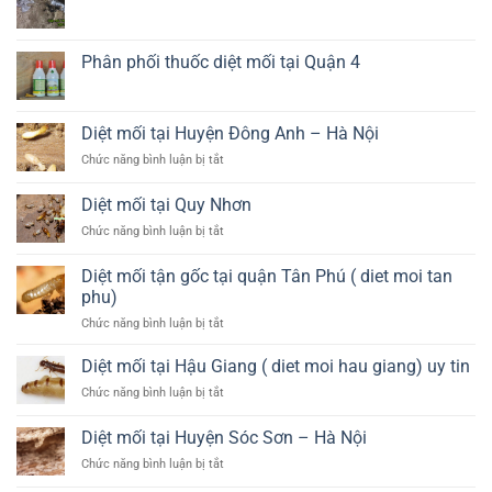
Long
Bán
Không
An
thuốc
có
diệt
bình
mối
luận
Phân phối thuốc diệt mối tại Quận 4
tại
ở
Vị
Phòng
Không
Thanh
chống
có
–
mối
bình
Hậu
nền
luận
Diệt mối tại Huyện Đông Anh – Hà Nội
Giang
nhà
ở
ở
Phân
ở
Chức năng bình luận bị tắt
như
phối
Diệt
thế
thuốc
mối
nào?
diệt
Diệt mối tại Quy Nhơn
mối
tại
tại
ở
Chức năng bình luận bị tắt
Huyện
Quận
Diệt
Đông
4
mối
Anh
Diệt mối tận gốc tại quận Tân Phú ( diet moi tan
tại
–
phu)
Quy
Hà
ở
Chức năng bình luận bị tắt
Nhơn
Nội
Diệt
mối
Diệt mối tại Hậu Giang ( diet moi hau giang) uy tin
tận
ở
Chức năng bình luận bị tắt
gốc
Diệt
tại
mối
Diệt mối tại Huyện Sóc Sơn – Hà Nội
quận
tại
Tân
ở
Chức năng bình luận bị tắt
Hậu
Phú
Diệt
Giang
(