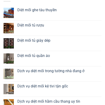
Diệt mối ghe tàu thuyền
Không
có
bình
luận
Diệt mối tủ rượu
ở
Diệt
Không
mối
có
ghe
bình
tàu
luận
Diệt mối tủ giày dép
thuyền
ở
Diệt
Không
mối
có
tủ
bình
rượu
luận
Diệt mối tủ quần áo
ở
Diệt
Không
mối
có
tủ
bình
giày
luận
Dịch vụ diệt mối trong tường nhà đang ở
dép
ở
Diệt
Không
mối
có
tủ
bình
quần
luận
Dịch vụ diệt mối kệ tivi tận gốc
áo
ở
Dịch
Không
vụ
có
diệt
bình
mối
luận
Dịch vụ diệt mối hầm cầu thang uy tín
trong
ở