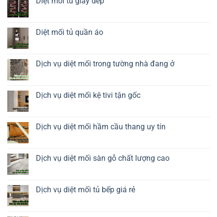
Diệt mối tủ giày dép
thuyền
ở
Diệt
Không
mối
có
tủ
bình
rượu
luận
Diệt mối tủ quần áo
ở
Diệt
Không
mối
có
tủ
bình
giày
luận
Dịch vụ diệt mối trong tường nhà đang ở
dép
ở
Diệt
Không
mối
có
tủ
bình
quần
luận
Dịch vụ diệt mối kệ tivi tận gốc
áo
ở
Dịch
Không
vụ
có
diệt
bình
mối
luận
Dịch vụ diệt mối hầm cầu thang uy tín
trong
ở
tường
Dịch
Không
nhà
vụ
có
đang
diệt
bình
ở
mối
luận
Dịch vụ diệt mối sàn gỗ chất lượng cao
kệ
ở
tivi
Dịch
Không
tận
vụ
có
gốc
diệt
bình
mối
luận
Dịch vụ diệt mối tủ bếp giá rẻ
hầm
ở
cầu
Dịch
Không
thang
vụ
có
uy
diệt
bình