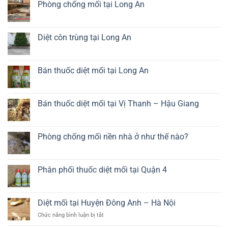
tín
mối
luận
Phòng chống mối tại Long An
sàn
ở
gỗ
Dịch
Không
chất
vụ
có
lượng
diệt
bình
cao
mối
luận
Diệt côn trùng tại Long An
tủ
ở
bếp
Phòng
Không
giá
chống
có
rẻ
mối
bình
tại
luận
Bán thuốc diệt mối tại Long An
Long
ở
An
Diệt
Không
côn
có
trùng
bình
tại
luận
Bán thuốc diệt mối tại Vị Thanh – Hậu Giang
Long
ở
An
Bán
Không
thuốc
có
diệt
bình
mối
luận
Phòng chống mối nền nhà ở như thế nào?
tại
ở
Long
Bán
Không
An
thuốc
có
diệt
bình
mối
luận
Phân phối thuốc diệt mối tại Quận 4
tại
ở
Vị
Phòng
Không
Thanh
chống
có
–
mối
bình
Hậu
nền
luận
Diệt mối tại Huyện Đông Anh – Hà Nội
Giang
nhà
ở
ở
Phân
ở
Chức năng bình luận bị tắt
như
phối
Diệt
thế
thuốc