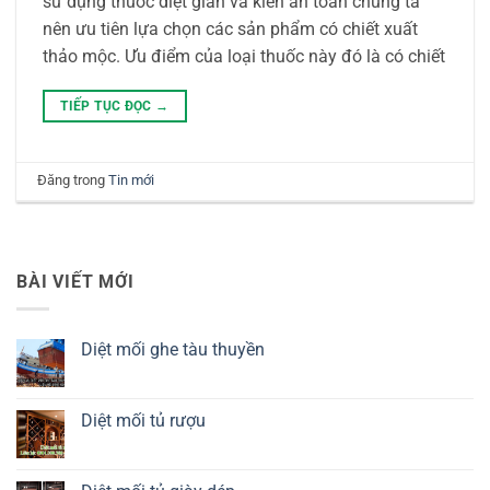
sử dụng thuốc diệt gián và kiến an toàn chúng ta
nên ưu tiên lựa chọn các sản phẩm có chiết xuất
thảo mộc. Ưu điểm của loại thuốc này đó là có chiết
TIẾP TỤC ĐỌC
→
Đăng trong
Tin mới
BÀI VIẾT MỚI
Diệt mối ghe tàu thuyền
Không
có
bình
luận
Diệt mối tủ rượu
ở
Diệt
Không
mối
có
ghe
bình
tàu
luận