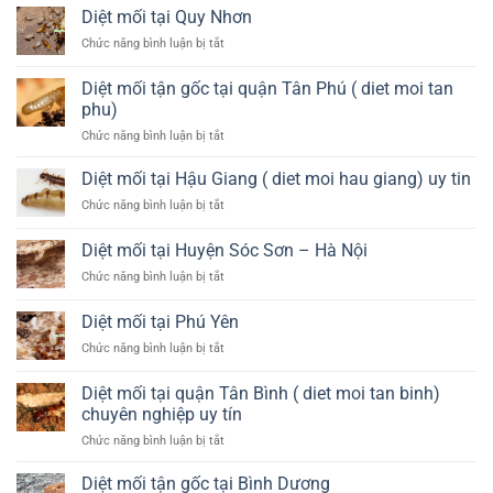
mối
nào?
diệt
Diệt mối tại Quy Nhơn
mối
tại
tại
ở
Chức năng bình luận bị tắt
Huyện
Quận
Diệt
Đông
4
mối
Anh
Diệt mối tận gốc tại quận Tân Phú ( diet moi tan
tại
–
phu)
Quy
Hà
ở
Chức năng bình luận bị tắt
Nhơn
Nội
Diệt
mối
Diệt mối tại Hậu Giang ( diet moi hau giang) uy tin
tận
ở
Chức năng bình luận bị tắt
gốc
Diệt
tại
mối
Diệt mối tại Huyện Sóc Sơn – Hà Nội
quận
tại
Tân
ở
Chức năng bình luận bị tắt
Hậu
Phú
Diệt
Giang
(
mối
(
Diệt mối tại Phú Yên
diet
tại
diet
moi
ở
Chức năng bình luận bị tắt
Huyện
moi
tan
Diệt
Sóc
hau
phu)
mối
Sơn
Diệt mối tại quận Tân Bình ( diet moi tan binh)
giang)
tại
–
uy
chuyên nghiệp uy tín
Phú
Hà
tin
ở
Chức năng bình luận bị tắt
Yên
Nội
Diệt
mối
Diệt mối tận gốc tại Bình Dương