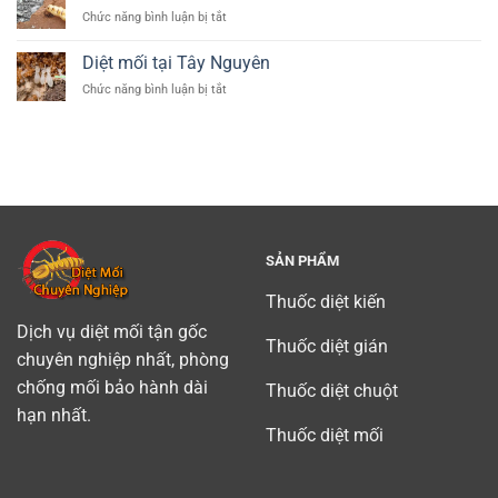
tại
ở
Chức năng bình luận bị tắt
quận
Diệt
Tân
mối
Diệt mối tại Tây Nguyên
Bình
tận
(
ở
Chức năng bình luận bị tắt
gốc
diet
Diệt
tại
moi
mối
Bình
tan
tại
Dương
binh)
Tây
chuyên
Nguyên
nghiệp
uy
tín
SẢN PHẨM
Thuốc diệt kiến
Dịch vụ diệt mối tận gốc
Thuốc diệt gián
chuyên nghiệp nhất, phòng
chống mối bảo hành dài
Thuốc diệt chuột
hạn nhất.
Thuốc diệt mối