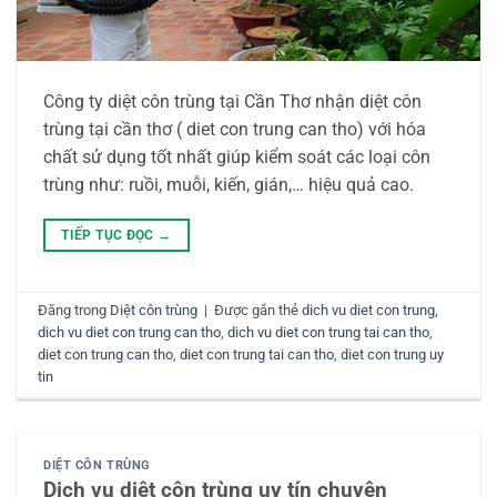
Công ty diệt côn trùng tại Cần Thơ nhận diệt côn
trùng tại cần thơ ( diet con trung can tho) với hóa
chất sử dụng tốt nhất giúp kiểm soát các loại côn
trùng như: ruồi, muỗi, kiến, gián,… hiệu quả cao.
TIẾP TỤC ĐỌC
→
Đăng trong
Diệt côn trùng
|
Được gắn thẻ
dich vu diet con trung
,
dich vu diet con trung can tho
,
dich vu diet con trung tai can tho
,
diet con trung can tho
,
diet con trung tai can tho
,
diet con trung uy
tin
DIỆT CÔN TRÙNG
Dịch vụ diệt côn trùng uy tín chuyên