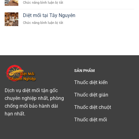
ở
Chức năng bình luận bị tắt
quận
Diệt
Tân
mối
Diệt mối tại Tây Nguyên
Bình
tận
(
ở
Chức năng bình luận bị tắt
gốc
diet
Diệt
tại
moi
mối
Bình
tan
tại
Dương
binh)
Tây
chuyên
Nguyên
nghiệp
uy
tín
SẢN PHẨM
Thuốc diệt kiến
Dịch vụ diệt mối tận gốc
Thuốc diệt gián
chuyên nghiệp nhất, phòng
chống mối bảo hành dài
Thuốc diệt chuột
hạn nhất.
Thuốc diệt mối