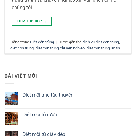
chúng tôi.
TIẾP TỤC ĐỌC
→
Đăng trong
Diệt côn trùng
|
Được gắn thẻ
dich vu diet con trung
,
diet con trung
,
diet con trung chuyen nghiep
,
diet con trung uy tin
BÀI VIẾT MỚI
Diệt mối ghe tàu thuyền
Không
có
bình
luận
Diệt mối tủ rượu
ở
Diệt
Không
mối
có
ghe
bình
tàu
luận
Diệt mối tủ giày dép