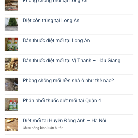
Phòng chống mối tại Long An
sàn
ở
gỗ
Dịch
Không
chất
vụ
có
lượng
diệt
bình
cao
mối
luận
Diệt côn trùng tại Long An
tủ
ở
bếp
Phòng
Không
giá
chống
có
rẻ
mối
bình
tại
luận
Bán thuốc diệt mối tại Long An
Long
ở
An
Diệt
Không
côn
có
trùng
bình
tại
luận
Bán thuốc diệt mối tại Vị Thanh – Hậu Giang
Long
ở
An
Bán
Không
thuốc
có
diệt
bình
mối
luận
Phòng chống mối nền nhà ở như thế nào?
tại
ở
Long
Bán
Không
An
thuốc
có
diệt
bình
mối
luận
Phân phối thuốc diệt mối tại Quận 4
tại
ở
Vị
Phòng
Không
Thanh
chống
có
–
mối
bình
Hậu
nền
luận
Diệt mối tại Huyện Đông Anh – Hà Nội
Giang
nhà
ở
ở
Phân
ở
Chức năng bình luận bị tắt
như
phối
Diệt
thế
thuốc