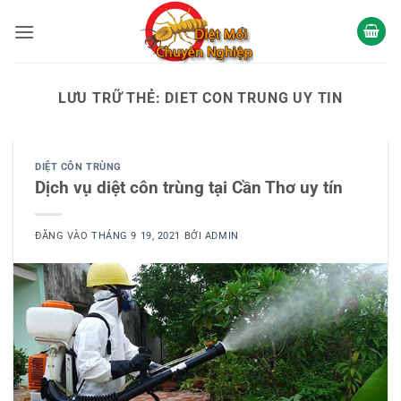
Bỏ
qua
nội
dung
LƯU TRỮ THẺ:
DIET CON TRUNG UY TIN
DIỆT CÔN TRÙNG
Dịch vụ diệt côn trùng tại Cần Thơ uy tín
ĐĂNG VÀO
THÁNG 9 19, 2021
BỞI
ADMIN