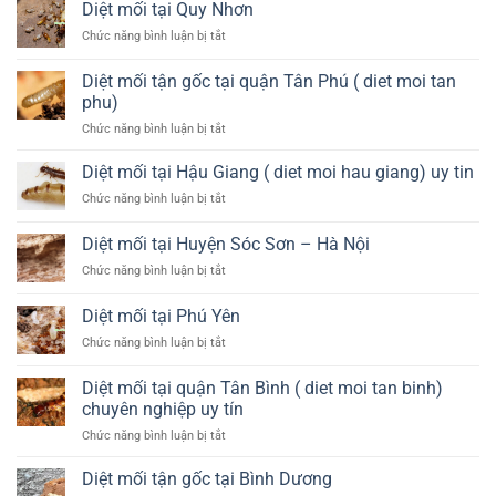
mối
nào?
diệt
Diệt mối tại Quy Nhơn
mối
tại
tại
ở
Chức năng bình luận bị tắt
Huyện
Quận
Diệt
Đông
4
mối
Anh
Diệt mối tận gốc tại quận Tân Phú ( diet moi tan
tại
–
phu)
Quy
Hà
ở
Chức năng bình luận bị tắt
Nhơn
Nội
Diệt
mối
Diệt mối tại Hậu Giang ( diet moi hau giang) uy tin
tận
ở
Chức năng bình luận bị tắt
gốc
Diệt
tại
mối
Diệt mối tại Huyện Sóc Sơn – Hà Nội
quận
tại
Tân
ở
Chức năng bình luận bị tắt
Hậu
Phú
Diệt
Giang
(
mối
(
Diệt mối tại Phú Yên
diet
tại
diet
moi
ở
Chức năng bình luận bị tắt
Huyện
moi
tan
Diệt
Sóc
hau
phu)
mối
Sơn
Diệt mối tại quận Tân Bình ( diet moi tan binh)
giang)
tại
–
uy
chuyên nghiệp uy tín
Phú
Hà
tin
ở
Chức năng bình luận bị tắt
Yên
Nội
Diệt
mối
Diệt mối tận gốc tại Bình Dương
tại