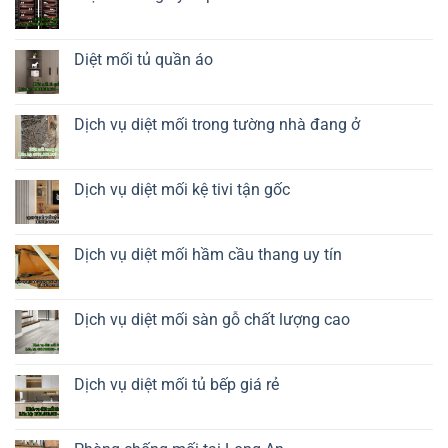
thuyền
ở
Diệt
Không
mối
có
tủ
bình
rượu
luận
Diệt mối tủ quần áo
ở
Diệt
Không
mối
có
tủ
bình
giày
luận
Dịch vụ diệt mối trong tường nhà đang ở
dép
ở
Diệt
Không
mối
có
tủ
bình
quần
luận
Dịch vụ diệt mối kệ tivi tận gốc
áo
ở
Dịch
Không
vụ
có
diệt
bình
mối
luận
Dịch vụ diệt mối hầm cầu thang uy tín
trong
ở
tường
Dịch
Không
nhà
vụ
có
đang
diệt
bình
ở
mối
luận
Dịch vụ diệt mối sàn gỗ chất lượng cao
kệ
ở
tivi
Dịch
Không
tận
vụ
có
gốc
diệt
bình
mối
luận
Dịch vụ diệt mối tủ bếp giá rẻ
hầm
ở
cầu
Dịch
Không
thang
vụ
có
uy
diệt
bình
tín
mối
luận