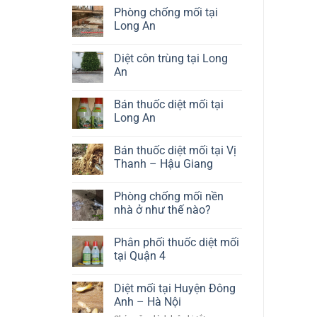
thang
vụ
có
Phòng chống mối tại
uy
diệt
bình
tín
mối
luận
Long An
sàn
ở
gỗ
Dịch
Không
chất
vụ
có
Diệt côn trùng tại Long
lượng
diệt
bình
cao
mối
luận
An
tủ
ở
bếp
Phòng
Không
giá
chống
có
Bán thuốc diệt mối tại
rẻ
mối
bình
tại
luận
Long An
Long
ở
An
Diệt
Không
côn
có
Bán thuốc diệt mối tại Vị
trùng
bình
tại
luận
Thanh – Hậu Giang
Long
ở
An
Bán
Không
thuốc
có
Phòng chống mối nền
diệt
bình
mối
luận
nhà ở như thế nào?
tại
ở
Long
Bán
Không
An
thuốc
có
Phân phối thuốc diệt mối
diệt
bình
mối
luận
tại Quận 4
tại
ở
Vị
Phòng
Không
Thanh
chống
có
Diệt mối tại Huyện Đông
–
mối
bình
Hậu
nền
luận
Anh – Hà Nội
Giang
nhà
ở
ở
Phân