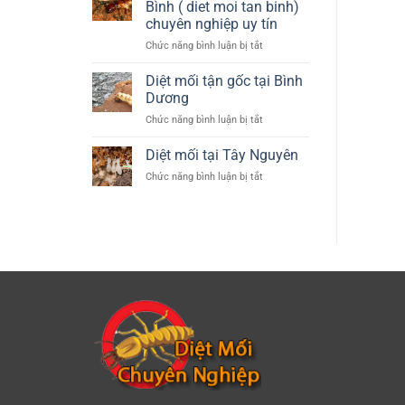
–
Bình ( diet moi tan binh)
tin
Phú
Hà
chuyên nghiệp uy tín
Yên
Nội
ở
Chức năng bình luận bị tắt
Diệt
mối
Diệt mối tận gốc tại Bình
tại
Dương
quận
ở
Chức năng bình luận bị tắt
Tân
Diệt
Bình
mối
Diệt mối tại Tây Nguyên
(
tận
diet
ở
Chức năng bình luận bị tắt
gốc
moi
Diệt
tại
tan
mối
Bình
binh)
tại
Dương
chuyên
Tây
nghiệp
Nguyên
uy
tín