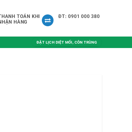
THANH TOÁN KHI
ĐT: 0901 000 380
NHẬN HÀNG
ĐẶT LỊCH DIỆT MỐI, CÔN TRÙNG