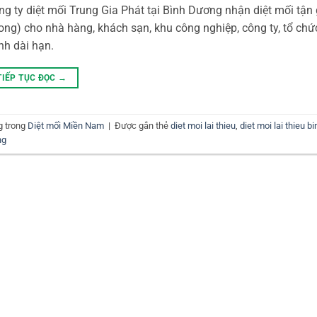
g ty diệt mối Trung Gia Phát tại Bình Dương nhận diệt mối tận gốc
ong) cho nhà hàng, khách sạn, khu công nghiệp, công ty, tổ chức 
nh dài hạn.
TIẾP TỤC ĐỌC
→
g trong
Diệt mối Miền Nam
|
Được gắn thẻ
diet moi lai thieu
,
diet moi lai thieu b
ng