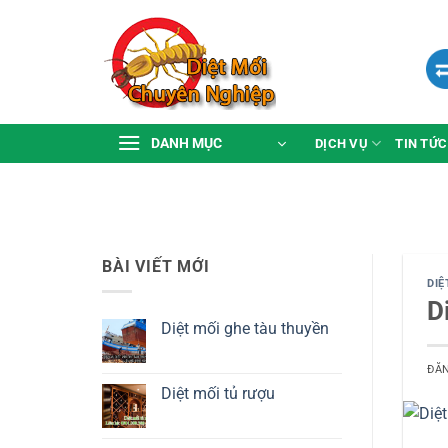
Bỏ
qua
nội
dung
DANH MỤC
DỊCH VỤ
TIN TỨC
BÀI VIẾT MỚI
DIỆ
D
Diệt mối ghe tàu thuyền
Không
có
ĐĂ
bình
luận
Diệt mối tủ rượu
ở
Diệt
Không
mối
có
ghe
bình