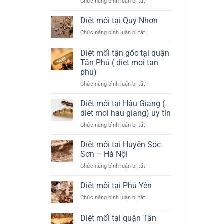
ở
Chức năng bình luận bị tắt
như
phối
Diệt
thế
thuốc
mối
nào?
diệt
Diệt mối tại Quy Nhơn
mối
tại
tại
ở
Chức năng bình luận bị tắt
Huyện
Quận
Diệt
Đông
4
mối
Diệt mối tận gốc tại quận
Anh
tại
–
Tân Phú ( diet moi tan
Quy
Hà
phu)
Nhơn
Nội
ở
Chức năng bình luận bị tắt
Diệt
mối
Diệt mối tại Hậu Giang (
tận
diet moi hau giang) uy tin
gốc
ở
Chức năng bình luận bị tắt
tại
Diệt
quận
mối
Diệt mối tại Huyện Sóc
Tân
tại
Phú
Sơn – Hà Nội
Hậu
(
ở
Chức năng bình luận bị tắt
Giang
diet
Diệt
(
moi
mối
Diệt mối tại Phú Yên
diet
tan
tại
moi
phu)
ở
Chức năng bình luận bị tắt
Huyện
hau
Diệt
Sóc
giang)
mối
Diệt mối tại quận Tân
Sơn
uy
tại