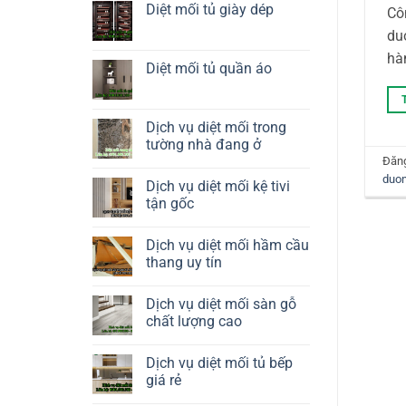
tàu
luận
Diệt mối tủ giày dép
Côn
thuyền
ở
Diệt
Không
du
mối
có
tủ
bình
hà
rượu
luận
Diệt mối tủ quần áo
ở
Diệt
Không
mối
có
tủ
bình
giày
luận
Dịch vụ diệt mối trong
dép
ở
tường nhà đang ở
Diệt
mối
Đăn
Không
tủ
có
duo
quần
Dịch vụ diệt mối kệ tivi
bình
áo
luận
tận gốc
ở
Dịch
Không
vụ
có
Dịch vụ diệt mối hầm cầu
diệt
bình
mối
luận
thang uy tín
trong
ở
tường
Dịch
Không
nhà
vụ
có
Dịch vụ diệt mối sàn gỗ
đang
diệt
bình
ở
mối
luận
chất lượng cao
kệ
ở
tivi
Dịch
Không
tận
vụ
có
Dịch vụ diệt mối tủ bếp
gốc
diệt
bình
mối
luận
giá rẻ
hầm
ở
cầu
Dịch
Không