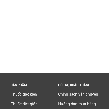
SẢN PHẨM
HỖ TRỢ KHÁCH HÀNG
Thuốc diệt kiến
Chính sách vận chuyển
Thuốc diệt gián
Hướng dẫn mua hàng