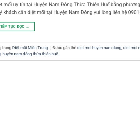
ệt mối uy tín tại Huyện Nam Đông Thừa Thiên Huế bằng phương 
ý khách cần diệt mối tại Huyện Nam Đông vui lòng liên hệ 090
TIẾP TỤC ĐỌC
→
g trong
Diệt mối Miền Trung
|
Được gắn thẻ
diet moi huyen nam dong
,
diet moi
g
,
huyện nam đông thừa thiên huế