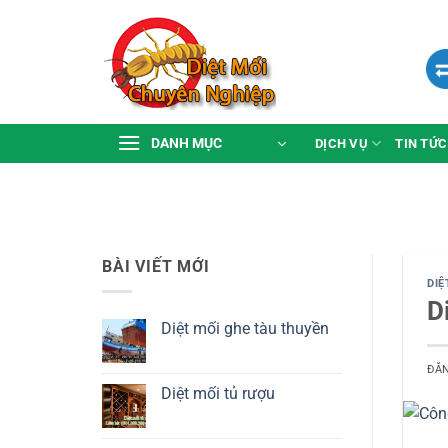
Bỏ
qua
nội
dung
DANH MỤC
DỊCH VỤ
TIN TỨC
BÀI VIẾT MỚI
DIỆ
D
Diệt mối ghe tàu thuyền
Không
có
ĐĂ
bình
luận
Diệt mối tủ rượu
ở
Diệt
Không
mối
có
ghe
bình