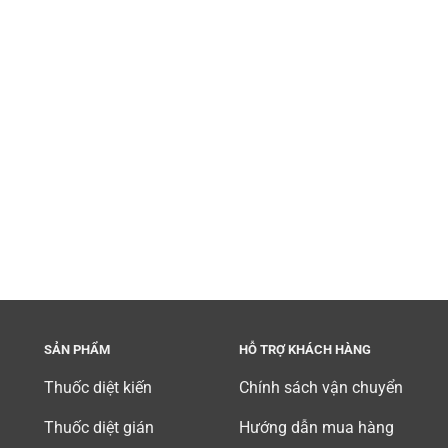
SẢN PHẨM
HỖ TRỢ KHÁCH HÀNG
Thuốc diệt kiến
Chính sách vận chuyển
Thuốc diệt gián
Hướng dẫn mua hàng