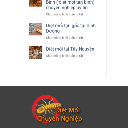
–
Bình ( diet moi tan binh)
tin
Phú
Hà
chuyên nghiệp uy tín
Yên
Nội
ở
Chức năng bình luận bị tắt
Diệt
mối
Diệt mối tận gốc tại Bình
tại
Dương
quận
ở
Chức năng bình luận bị tắt
Tân
Diệt
Bình
mối
Diệt mối tại Tây Nguyên
(
tận
diet
ở
Chức năng bình luận bị tắt
gốc
moi
Diệt
tại
tan
mối
Bình
binh)
tại
Dương
chuyên
Tây
nghiệp
Nguyên
uy
tín