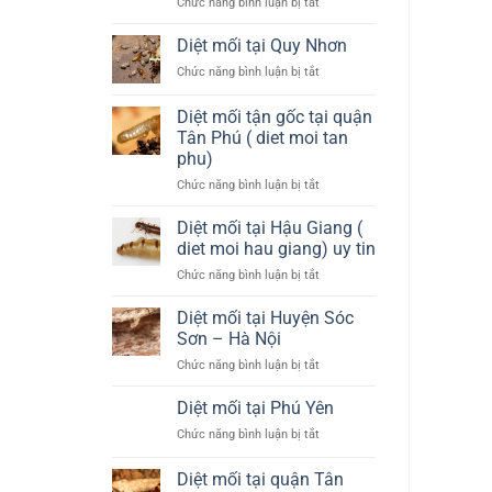
ở
Chức năng bình luận bị tắt
như
phối
Diệt
thế
thuốc
mối
nào?
diệt
Diệt mối tại Quy Nhơn
mối
tại
tại
ở
Chức năng bình luận bị tắt
Huyện
Quận
Diệt
Đông
4
mối
Diệt mối tận gốc tại quận
Anh
tại
–
Tân Phú ( diet moi tan
Quy
Hà
phu)
Nhơn
Nội
ở
Chức năng bình luận bị tắt
Diệt
mối
Diệt mối tại Hậu Giang (
tận
diet moi hau giang) uy tin
gốc
ở
Chức năng bình luận bị tắt
tại
Diệt
quận
mối
Diệt mối tại Huyện Sóc
Tân
tại
Phú
Sơn – Hà Nội
Hậu
(
ở
Chức năng bình luận bị tắt
Giang
diet
Diệt
(
moi
mối
Diệt mối tại Phú Yên
diet
tan
tại
moi
phu)
ở
Chức năng bình luận bị tắt
Huyện
hau
Diệt
Sóc
giang)
mối
Diệt mối tại quận Tân
Sơn
uy
tại