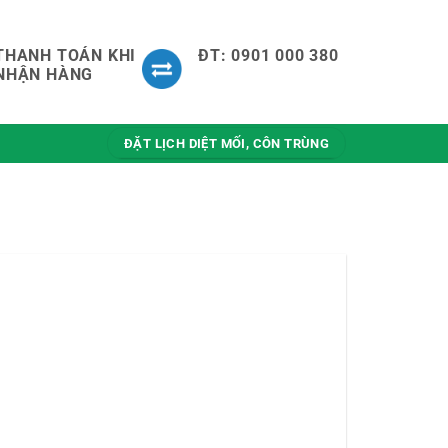
THANH TOÁN KHI
ĐT: 0901 000 380
NHẬN HÀNG
ĐẶT LỊCH DIỆT MỐI, CÔN TRÙNG