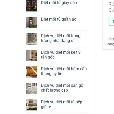
tàu
luận
Diệt mối tủ giày dép
Di
thuyền
ở
Diệt
Không
Qu
mối
có
tủ
bình
rượu
luận
Diệt mối tủ quần áo
ở
Diệt
Không
mối
có
tủ
bình
giày
luận
Dịch vụ diệt mối trong
dép
ở
Đăn
tường nhà đang ở
Diệt
don
mối
Không
tủ
có
quần
Dịch vụ diệt mối kệ tivi
bình
áo
luận
tận gốc
ở
Dịch
Không
vụ
có
Dịch vụ diệt mối hầm cầu
diệt
bình
mối
luận
thang uy tín
trong
ở
tường
Dịch
Không
nhà
vụ
có
Dịch vụ diệt mối sàn gỗ
đang
diệt
bình
ở
mối
luận
chất lượng cao
kệ
ở
tivi
Dịch
Không
tận
vụ
có
Dịch vụ diệt mối tủ bếp
gốc
diệt
bình
mối
luận
giá rẻ
hầm
ở
cầu
Dịch
Không