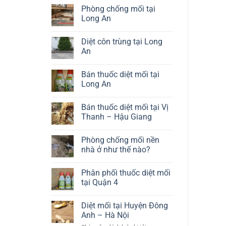
thang
vụ
có
Phòng chống mối tại
uy
diệt
bình
tín
mối
luận
Long An
sàn
ở
gỗ
Dịch
Không
chất
vụ
có
Diệt côn trùng tại Long
lượng
diệt
bình
cao
mối
luận
An
tủ
ở
bếp
Phòng
Không
giá
chống
có
Bán thuốc diệt mối tại
rẻ
mối
bình
tại
luận
Long An
Long
ở
An
Diệt
Không
côn
có
Bán thuốc diệt mối tại Vị
trùng
bình
tại
luận
Thanh – Hậu Giang
Long
ở
An
Bán
Không
thuốc
có
Phòng chống mối nền
diệt
bình
mối
luận
nhà ở như thế nào?
tại
ở
Long
Bán
Không
An
thuốc
có
Phân phối thuốc diệt mối
diệt
bình
mối
luận
tại Quận 4
tại
ở
Vị
Phòng
Không
Thanh
chống
có
Diệt mối tại Huyện Đông
–
mối
bình
Hậu
nền
luận
Anh – Hà Nội
Giang
nhà
ở
ở
Phân