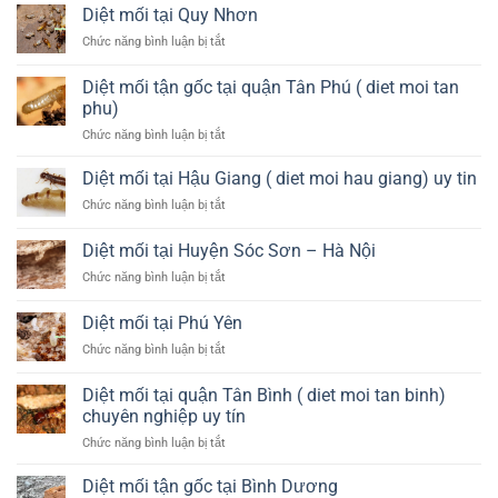
mối
nào?
diệt
Diệt mối tại Quy Nhơn
mối
tại
tại
ở
Chức năng bình luận bị tắt
Huyện
Quận
Diệt
Đông
4
mối
Anh
Diệt mối tận gốc tại quận Tân Phú ( diet moi tan
tại
–
phu)
Quy
Hà
ở
Chức năng bình luận bị tắt
Nhơn
Nội
Diệt
mối
Diệt mối tại Hậu Giang ( diet moi hau giang) uy tin
tận
ở
Chức năng bình luận bị tắt
gốc
Diệt
tại
mối
Diệt mối tại Huyện Sóc Sơn – Hà Nội
quận
tại
Tân
ở
Chức năng bình luận bị tắt
Hậu
Phú
Diệt
Giang
(
mối
(
Diệt mối tại Phú Yên
diet
tại
diet
moi
ở
Chức năng bình luận bị tắt
Huyện
moi
tan
Diệt
Sóc
hau
phu)
mối
Sơn
Diệt mối tại quận Tân Bình ( diet moi tan binh)
giang)
tại
–
uy
chuyên nghiệp uy tín
Phú
Hà
tin
ở
Chức năng bình luận bị tắt
Yên
Nội
Diệt
mối
Diệt mối tận gốc tại Bình Dương