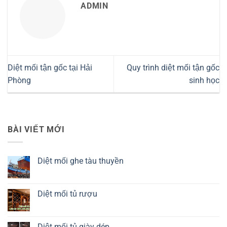
ADMIN
Diệt mối tận gốc tại Hải
Quy trình diệt mối tận gốc
Phòng
sinh học
BÀI VIẾT MỚI
Diệt mối ghe tàu thuyền
Không
có
bình
luận
Diệt mối tủ rượu
ở
Diệt
Không
mối
có
ghe
bình
tàu
luận
Diệt mối tủ giày dép