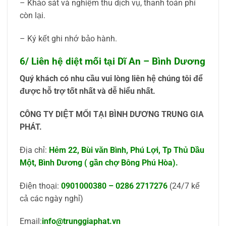
– Khảo sát và nghiệm thu dịch vụ, thanh toán phí
còn lại.
– Ký kết ghi nhớ bảo hành.
6/ Liên hệ diệt mối tại Dĩ An – Bình Dương
Quý khách có nhu cầu vui lòng liên hệ chúng tôi để
được hỗ trợ tốt nhất và dễ hiểu nhất.
CÔNG TY DIỆT MỐI TẠI BÌNH DƯƠNG TRUNG GIA
PHÁT.
Địa chỉ:
Hẻm 22, Bùi văn Bình, Phú Lợi, Tp Thủ Dầu
Một, Bình Dương ( gần chợ Bông Phú Hòa).
Điện thoại:
0901000380
–
0286 2717276
(24/7 kể
cả các ngày nghỉ)
Email:
info@trunggiaphat.vn