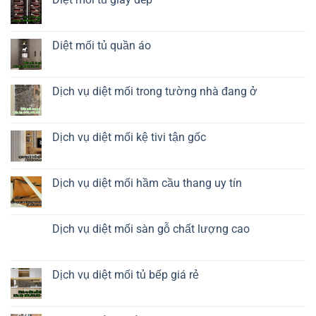
thuyền
ở
Diệt
Không
mối
có
tủ
bình
rượu
luận
Diệt mối tủ quần áo
ở
Diệt
Không
mối
có
tủ
bình
giày
luận
Dịch vụ diệt mối trong tường nhà đang ở
dép
ở
Diệt
Không
mối
có
tủ
bình
quần
luận
Dịch vụ diệt mối kệ tivi tận gốc
áo
ở
Dịch
Không
vụ
có
diệt
bình
mối
luận
Dịch vụ diệt mối hầm cầu thang uy tín
trong
ở
tường
Dịch
Không
nhà
vụ
có
đang
diệt
bình
ở
mối
luận
Dịch vụ diệt mối sàn gỗ chất lượng cao
kệ
ở
tivi
Dịch
Không
tận
vụ
có
gốc
diệt
bình
mối
luận
Dịch vụ diệt mối tủ bếp giá rẻ
hầm
ở
cầu
Dịch
Không
thang
vụ
có
uy
diệt
bình