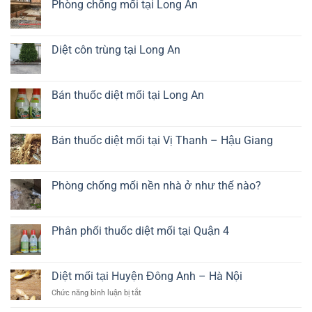
tín
mối
luận
Phòng chống mối tại Long An
sàn
ở
gỗ
Dịch
Không
chất
vụ
có
lượng
diệt
bình
cao
mối
luận
Diệt côn trùng tại Long An
tủ
ở
bếp
Phòng
Không
giá
chống
có
rẻ
mối
bình
tại
luận
Bán thuốc diệt mối tại Long An
Long
ở
An
Diệt
Không
côn
có
trùng
bình
tại
luận
Bán thuốc diệt mối tại Vị Thanh – Hậu Giang
Long
ở
An
Bán
Không
thuốc
có
diệt
bình
mối
luận
Phòng chống mối nền nhà ở như thế nào?
tại
ở
Long
Bán
Không
An
thuốc
có
diệt
bình
mối
luận
Phân phối thuốc diệt mối tại Quận 4
tại
ở
Vị
Phòng
Không
Thanh
chống
có
–
mối
bình
Hậu
nền
luận
Diệt mối tại Huyện Đông Anh – Hà Nội
Giang
nhà
ở
ở
Phân
ở
Chức năng bình luận bị tắt
như
phối
Diệt
thế
thuốc