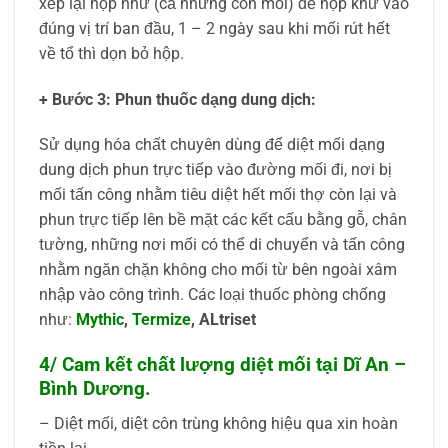
xếp lại hộp nhử (cả những con mối) để hộp khử vào
đúng vị trí ban đầu, 1 – 2 ngày sau khi mối rút hết
về tổ thì dọn bỏ hộp.
+ Bước 3: Phun thuốc dạng dung dịch:
Sử dụng hóa chất chuyên dùng để diệt mối dạng
dung dịch phun trực tiếp vào đường mối đi, nơi bị
mối tấn công nhằm tiêu diệt hết mối thợ còn lại và
phun trực tiếp lên bề mặt các kết cấu bằng gỗ, chân
tường, những nơi mối có thể di chuyển và tấn công
nhằm ngăn chặn không cho mối từ bên ngoài xâm
nhập vào công trình. Các loại thuốc phòng chống
như:
Mythic
,
Termize
, ALtriset
4/ Cam kết chất lượng diệt mối tại Dĩ An –
Bình Dương.
– Diệt mối, diệt côn trùng không hiệu qua xin hoàn