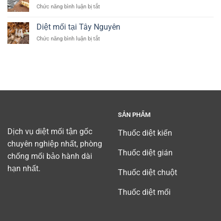
tại
ở
Chức năng bình luận bị tắt
quận
Diệt
Tân
mối
Diệt mối tại Tây Nguyên
Bình
tận
(
ở
Chức năng bình luận bị tắt
gốc
diet
Diệt
tại
moi
mối
Bình
tan
tại
Dương
binh)
Tây
chuyên
Nguyên
nghiệp
uy
tín
SẢN PHẨM
Dịch vụ diệt mối tận gốc
Thuốc diệt kiến
chuyên nghiệp nhất, phòng
Thuốc diệt gián
chống mối bảo hành dài
hạn nhất.
Thuốc diệt chuột
Thuốc diệt mối