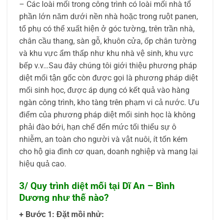
– Các loài mối trong công trình có loài mối nhà tổ
phần lớn năm dưới nền nhà hoặc trong ruột panen,
tổ phụ có thể xuất hiện ở góc tường, trên trần nhà,
chân cầu thang, sàn gỗ, khuôn cửa, ốp chân tường
và khu vực ẩm thấp như khu nhà vệ sinh, khu vực
bếp v.v…Sau đây chúng tôi giới thiệu phương pháp
diệt mối tận gốc còn được gọi là phương pháp diệt
mối sinh học, được áp dụng có kết quả vào hàng
ngàn công trình, kho tàng trên phạm vi cả nước. Ưu
điểm của phương pháp diệt mối sinh học là không
phải đào bới, hạn chế đến mức tối thiểu sự ô
nhiễm, an toàn cho người và vật nuôi, ít tốn kém
cho hộ gia đình cơ quan, doanh nghiệp và mang lại
hiệu quả cao.
3/ Quy trình diệt mối tại Dĩ An – Bình
Dương như thế nào?
+ Bước 1: Đặt mồi nhử: