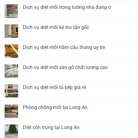
tủ
bình
giày
luận
Dịch vụ diệt mối trong tường nhà đang ở
dép
ở
Diệt
Không
mối
có
tủ
bình
quần
luận
Dịch vụ diệt mối kệ tivi tận gốc
áo
ở
Dịch
Không
vụ
có
diệt
bình
mối
luận
Dịch vụ diệt mối hầm cầu thang uy tín
trong
ở
tường
Dịch
Không
nhà
vụ
có
đang
diệt
bình
ở
mối
luận
Dịch vụ diệt mối sàn gỗ chất lượng cao
kệ
ở
tivi
Dịch
Không
tận
vụ
có
gốc
diệt
bình
mối
luận
Dịch vụ diệt mối tủ bếp giá rẻ
hầm
ở
cầu
Dịch
Không
thang
vụ
có
uy
diệt
bình
tín
mối
luận
Phòng chống mối tại Long An
sàn
ở
gỗ
Dịch
Không
chất
vụ
có
lượng
diệt
bình
cao
mối
luận
Diệt côn trùng tại Long An
tủ
ở
bếp
Phòng
Không
giá
chống
có