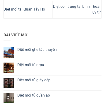
Diệt côn trùng tại Bình Thuận
Diệt mối tại Quận Tây Hồ
uy tín
BÀI VIẾT MỚI
Diệt mối ghe tàu thuyền
Không
có
bình
luận
Diệt mối tủ rượu
ở
Diệt
Không
mối
có
ghe
bình
tàu
luận
Diệt mối tủ giày dép
thuyền
ở
Diệt
Không
mối
có
tủ
bình
rượu
luận
Diệt mối tủ quần áo
ở
Diệt
Không
mối
có