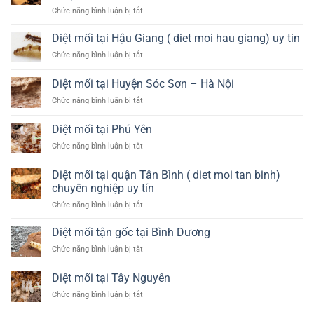
Hà
ở
Chức năng bình luận bị tắt
Nhơn
Nội
Diệt
mối
Diệt mối tại Hậu Giang ( diet moi hau giang) uy tin
tận
ở
Chức năng bình luận bị tắt
gốc
Diệt
tại
mối
Diệt mối tại Huyện Sóc Sơn – Hà Nội
quận
tại
Tân
ở
Chức năng bình luận bị tắt
Hậu
Phú
Diệt
Giang
(
mối
(
Diệt mối tại Phú Yên
diet
tại
diet
moi
ở
Chức năng bình luận bị tắt
Huyện
moi
tan
Diệt
Sóc
hau
phu)
mối
Sơn
Diệt mối tại quận Tân Bình ( diet moi tan binh)
giang)
tại
–
uy
chuyên nghiệp uy tín
Phú
Hà
tin
ở
Chức năng bình luận bị tắt
Yên
Nội
Diệt
mối
Diệt mối tận gốc tại Bình Dương
tại
ở
Chức năng bình luận bị tắt
quận
Diệt
Tân
mối
Diệt mối tại Tây Nguyên
Bình
tận
(
ở
Chức năng bình luận bị tắt
gốc
diet
Diệt
tại
moi