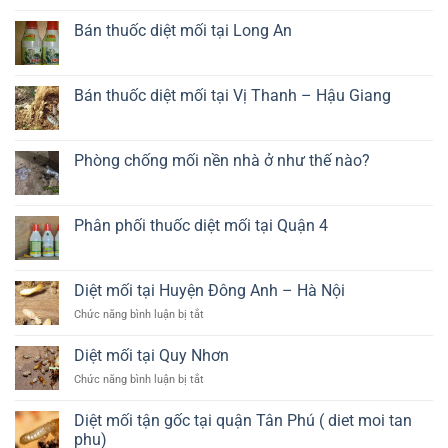
rẻ
mối
bình
tại
luận
Bán thuốc diệt mối tại Long An
Long
ở
An
Diệt
Không
côn
có
trùng
bình
tại
luận
Bán thuốc diệt mối tại Vị Thanh – Hậu Giang
Long
ở
An
Bán
Không
thuốc
có
diệt
bình
mối
luận
Phòng chống mối nền nhà ở như thế nào?
tại
ở
Long
Bán
Không
An
thuốc
có
diệt
bình
mối
luận
Phân phối thuốc diệt mối tại Quận 4
tại
ở
Vị
Phòng
Không
Thanh
chống
có
–
mối
bình
Hậu
nền
luận
Diệt mối tại Huyện Đông Anh – Hà Nội
Giang
nhà
ở
ở
Phân
ở
Chức năng bình luận bị tắt
như
phối
Diệt
thế
thuốc
mối
nào?
diệt
Diệt mối tại Quy Nhơn
mối
tại
tại
ở
Chức năng bình luận bị tắt
Huyện
Quận
Diệt
Đông
4
mối
Anh
Diệt mối tận gốc tại quận Tân Phú ( diet moi tan
tại
–
phu)
Quy