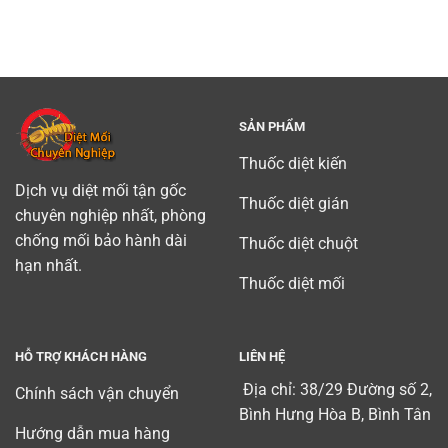
mối
Bình
tan
tại
Dương
binh)
Tây
chuyên
Nguyên
nghiệp
uy
tín
SẢN PHẨM
Thuốc diệt kiến
Dịch vụ diệt mối tận gốc
Thuốc diệt gián
chuyên nghiệp nhất, phòng
chống mối bảo hành dài
Thuốc diệt chuột
hạn nhất.
Thuốc diệt mối
HỖ TRỢ KHÁCH HÀNG
LIÊN HỆ
Địa chỉ: 38/29 Đường số 2,
Chính sách vận chuyển
Bình Hưng Hòa B, Bình Tân
Hướng dẫn mua hàng