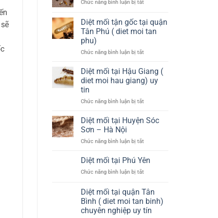
tại
ở
Chức năng bình luận bị tắt
Huyện
Quận
Diệt
đến
Đông
4
mối
Diệt mối tận gốc tại quận
Anh
 sẽ
tại
–
Tân Phú ( diet moi tan
Quy
Hà
phu)
Nhơn
Nội
ốc
ở
Chức năng bình luận bị tắt
Diệt
mối
Diệt mối tại Hậu Giang (
tận
diet moi hau giang) uy
gốc
tin
tại
ở
Chức năng bình luận bị tắt
quận
Diệt
Tân
mối
Phú
Diệt mối tại Huyện Sóc
tại
(
Sơn – Hà Nội
Hậu
diet
ở
Chức năng bình luận bị tắt
Giang
moi
Diệt
(
tan
mối
Diệt mối tại Phú Yên
diet
phu)
tại
moi
ở
Chức năng bình luận bị tắt
Huyện
hau
Diệt
Sóc
giang)
mối
Diệt mối tại quận Tân
Sơn
uy
tại
–
Bình ( diet moi tan binh)
tin
Phú
Hà
chuyên nghiệp uy tín
Yên
Nội