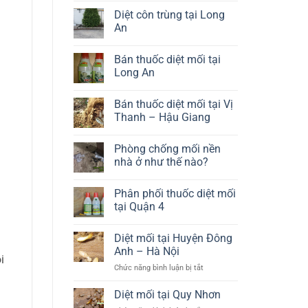
chất
vụ
có
Diệt côn trùng tại Long
lượng
diệt
bình
cao
mối
luận
An
tủ
ở
bếp
Phòng
Không
giá
chống
có
Bán thuốc diệt mối tại
rẻ
mối
bình
tại
luận
Long An
Long
ở
An
Diệt
Không
côn
có
Bán thuốc diệt mối tại Vị
trùng
bình
tại
luận
Thanh – Hậu Giang
Long
ở
An
Bán
Không
thuốc
có
Phòng chống mối nền
diệt
bình
mối
luận
nhà ở như thế nào?
tại
ở
Long
Bán
Không
An
thuốc
có
Phân phối thuốc diệt mối
diệt
bình
mối
luận
tại Quận 4
tại
ở
Vị
Phòng
Không
Thanh
chống
có
Diệt mối tại Huyện Đông
–
mối
bình
Hậu
nền
luận
Anh – Hà Nội
Giang
nhà
ở
i
ở
Phân
ở
Chức năng bình luận bị tắt
như
phối
Diệt
thế
thuốc
mối
nào?
diệt
Diệt mối tại Quy Nhơn
mối
tại