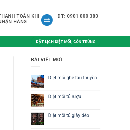
THANH TOÁN KHI
ĐT: 0901 000 380
NHẬN HÀNG
ĐẶT LỊCH DIỆT MỐI, CÔN TRÙNG
BÀI VIẾT MỚI
Diệt mối ghe tàu thuyền
Không
có
bình
luận
Diệt mối tủ rượu
ở
Diệt
Không
mối
có
ghe
bình
tàu
luận
Diệt mối tủ giày dép
thuyền
ở
Diệt
Không
mối
có
tủ
bình