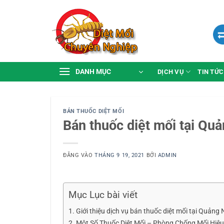
Bỏ
qua
nội
dung
DANH MỤC
DỊCH VỤ
TIN TỨC
BÁN THUỐC DIỆT MỐI
Bán thuốc diệt mối tại Quả
ĐĂNG VÀO
THÁNG 9 19, 2021
BỞI
ADMIN
Mục Lục bài viết
Giới thiệu dịch vụ bán thuốc diệt mối tại Quảng 
Một Số Thuốc Diệt Mối – Phòng Chống Mối Hiệu