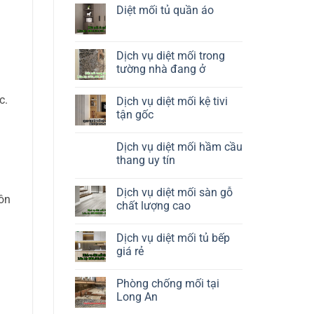
rượu
luận
Diệt mối tủ quần áo
ở
Diệt
Không
mối
có
tủ
bình
giày
luận
Dịch vụ diệt mối trong
dép
ở
tường nhà đang ở
Diệt
mối
Không
tủ
có
quần
c.
Dịch vụ diệt mối kệ tivi
bình
áo
luận
tận gốc
ở
Dịch
Không
vụ
có
Dịch vụ diệt mối hầm cầu
diệt
bình
mối
luận
thang uy tín
trong
ở
tường
Dịch
Không
nhà
vụ
có
Dịch vụ diệt mối sàn gỗ
đang
diệt
bình
uôn
ở
mối
luận
chất lượng cao
kệ
ở
tivi
Dịch
Không
tận
vụ
có
Dịch vụ diệt mối tủ bếp
gốc
diệt
bình
mối
luận
giá rẻ
hầm
ở
cầu
Dịch
Không
thang
vụ
có
Phòng chống mối tại
uy
diệt
bình
tín
mối
luận
Long An
sàn
ở
gỗ
Dịch
Không