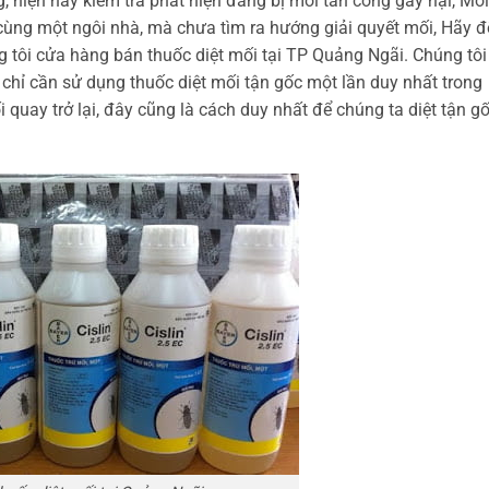
, hiện nay kiểm tra phát hiện đang bị mối tấn công gây hại, Mối
g cùng một ngôi nhà, mà chưa tìm ra hướng giải quyết mối, Hãy 
 tôi cửa hàng bán thuốc diệt mối tại TP Quảng Ngãi. Chúng tôi
 chỉ cần sử dụng thuốc diệt mối tận gốc một lần duy nhất trong
quay trở lại, đây cũng là cách duy nhất để chúng ta diệt tận g