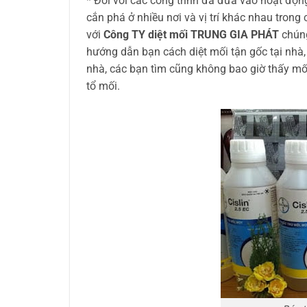
* Đối với các công trình đã đưa vào hoạt động
cắn phá ở nhiều nơi và vị trí khác nhau tron
với
Công TY diệt mối TRUNG GIA PHÁT
chúng
hướng dẫn bạn cách diệt mối tận gốc tại nhà,
nhà, các bạn tìm cũng không bao giờ thấy mối 
tổ mối.