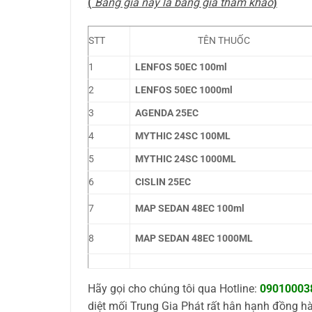
(
Bảng giá này là bảng giá tham khảo
)
STT
TÊN THUỐC
1
LENFOS 50EC 100ml
2
LENFOS 50EC 1000ml
3
AGENDA 25EC
4
MYTHIC 24SC 100ML
5
MYTHIC 24SC 1000ML
6
CISLIN 25EC
7
MAP SEDAN 48EC 100ml
8
MAP SEDAN 48EC 1000ML
Hãy gọi cho chúng tôi qua Hotline:
09010003
diệt mối Trung Gia Phát rất hân hạnh đồng h