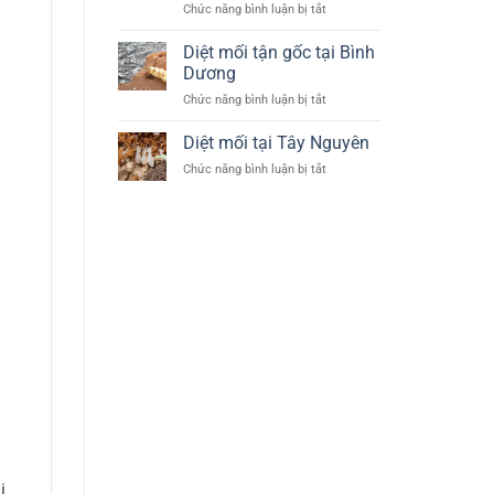
ở
Chức năng bình luận bị tắt
Diệt
mối
Diệt mối tận gốc tại Bình
tại
Dương
quận
ở
Chức năng bình luận bị tắt
Tân
Diệt
Bình
mối
Diệt mối tại Tây Nguyên
(
tận
diet
ở
Chức năng bình luận bị tắt
gốc
moi
Diệt
tại
tan
mối
Bình
binh)
tại
Dương
chuyên
Tây
nghiệp
Nguyên
uy
tín
i