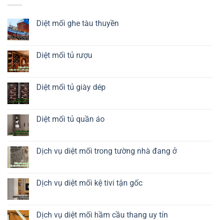
Diệt mối ghe tàu thuyền
Không
có
bình
luận
Diệt mối tủ rượu
ở
Diệt
Không
mối
có
ghe
bình
tàu
luận
Diệt mối tủ giày dép
thuyền
ở
Diệt
Không
mối
có
tủ
bình
rượu
luận
Diệt mối tủ quần áo
ở
Diệt
Không
mối
có
tủ
bình
giày
luận
Dịch vụ diệt mối trong tường nhà đang ở
dép
ở
Diệt
Không
mối
có
tủ
bình
quần
luận
Dịch vụ diệt mối kệ tivi tận gốc
áo
ở
Dịch
Không
vụ
có
diệt
bình
mối
luận
Dịch vụ diệt mối hầm cầu thang uy tín
trong
ở