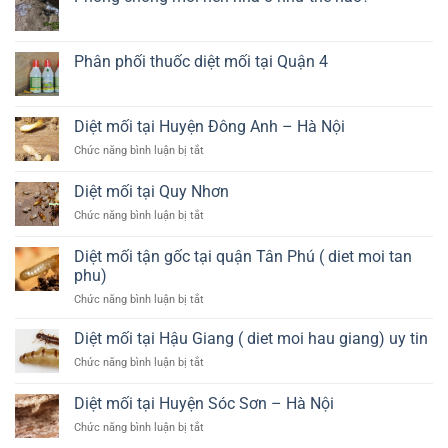
tại
ở
Long
Bán
Không
An
thuốc
có
diệt
bình
mối
luận
Phân phối thuốc diệt mối tại Quận 4
tại
ở
Vị
Phòng
Không
Thanh
chống
có
–
mối
bình
Hậu
nền
luận
Diệt mối tại Huyện Đông Anh – Hà Nội
Giang
nhà
ở
ở
Phân
ở
Chức năng bình luận bị tắt
như
phối
Diệt
thế
thuốc
mối
nào?
diệt
Diệt mối tại Quy Nhơn
mối
tại
tại
ở
Chức năng bình luận bị tắt
Huyện
Quận
Diệt
Đông
4
mối
Anh
Diệt mối tận gốc tại quận Tân Phú ( diet moi tan
tại
–
phu)
Quy
Hà
ở
Chức năng bình luận bị tắt
Nhơn
Nội
Diệt
mối
Diệt mối tại Hậu Giang ( diet moi hau giang) uy tin
tận
ở
Chức năng bình luận bị tắt
gốc
Diệt
tại
mối
Diệt mối tại Huyện Sóc Sơn – Hà Nội
quận
tại
Tân
ở
Chức năng bình luận bị tắt
Hậu
Phú
Diệt
Giang