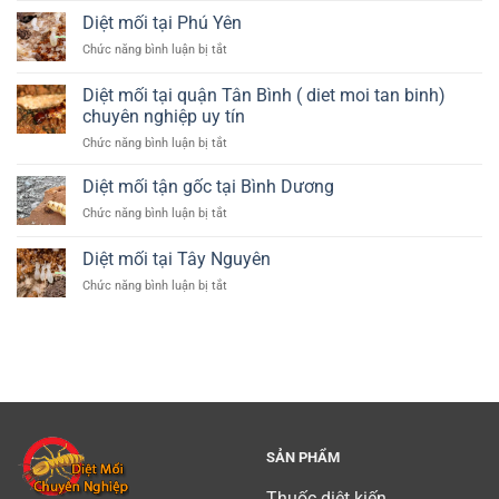
(
mối
(
Diệt mối tại Phú Yên
diet
tại
diet
moi
ở
Chức năng bình luận bị tắt
Huyện
moi
tan
Diệt
Sóc
hau
phu)
mối
Sơn
Diệt mối tại quận Tân Bình ( diet moi tan binh)
giang)
tại
–
uy
chuyên nghiệp uy tín
Phú
Hà
tin
ở
Chức năng bình luận bị tắt
Yên
Nội
Diệt
mối
Diệt mối tận gốc tại Bình Dương
tại
ở
Chức năng bình luận bị tắt
quận
Diệt
Tân
mối
Diệt mối tại Tây Nguyên
Bình
tận
(
ở
Chức năng bình luận bị tắt
gốc
diet
Diệt
tại
moi
mối
Bình
tan
tại
Dương
binh)
Tây
chuyên
Nguyên
nghiệp
uy
tín
SẢN PHẨM
Thuốc diệt kiến