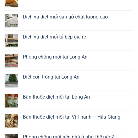
tường
Dịch
Không
nhà
vụ
có
đang
diệt
bình
ở
mối
luận
Dịch vụ diệt mối sàn gỗ chất lượng cao
kệ
ở
tivi
Dịch
Không
tận
vụ
có
gốc
diệt
bình
mối
luận
Dịch vụ diệt mối tủ bếp giá rẻ
hầm
ở
cầu
Dịch
Không
thang
vụ
có
uy
diệt
bình
tín
mối
luận
Phòng chống mối tại Long An
sàn
ở
gỗ
Dịch
Không
chất
vụ
có
lượng
diệt
bình
cao
mối
luận
Diệt côn trùng tại Long An
tủ
ở
bếp
Phòng
Không
giá
chống
có
rẻ
mối
bình
tại
luận
Bán thuốc diệt mối tại Long An
Long
ở
An
Diệt
Không
côn
có
trùng
bình
tại
luận
Bán thuốc diệt mối tại Vị Thanh – Hậu Giang
Long
ở
An
Bán
Không
thuốc
có
diệt
bình
mối
luận
Phòng chống mối nền nhà ở như thế nào?