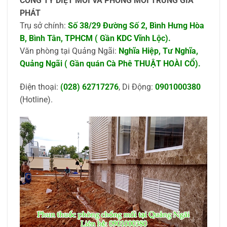
CÔNG TY DIỆT MỐI VÀ PHÒNG MỐI TRUNG GIA
PHÁT
Trụ sở chính:
Số 38/29 Đường Số 2, Bình Hưng Hòa
B, Bình Tân, TPHCM ( Gần KDC Vĩnh Lộc).
Văn phòng tại Quảng Ngãi:
Nghĩa Hiệp, Tư Nghĩa,
Quảng Ngãi ( Gần quán Cà Phê THUẬT HOÀI CỔ)
.
Điện thoại:
(028) 62717276
, Di Động:
0901000380
(Hotline).